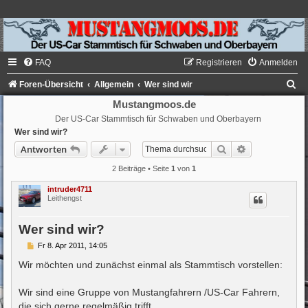
FAQ
Registrieren
Anmelden
S
Foren-Übersicht
Allgemein
Wer sind wir
u
Mustangmoos.de
Der US-Car Stammtisch für Schwaben und Oberbayern
c
Wer sind wir?
h
Suche
Erweiterte Su
Antworten
e
2 Beiträge • Seite
1
von
1
intruder4711
Leithengst
Wer sind wir?
B
Fr 8. Apr 2011, 14:05
e
i
Wir möchten und zunächst einmal als Stammtisch vorstellen:
t
r
a
Wir sind eine Gruppe von Mustangfahrern /US-Car Fahrern,
g
die sich gerne regelmäßig trifft.