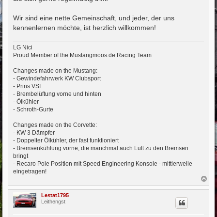
Wir sind eine nette Gemeinschaft, und jeder, der uns
kennenlernen möchte, ist herzlich willkommen!
LG Nici
Proud Member of the Mustangmoos.de Racing Team
Changes made on the Mustang:
- Gewindefahrwerk KW Clubsport
- Prins VSI
- Brembelüftung vorne und hinten
- Ölkühler
- Schroth-Gurte
Changes made on the Corvette:
- KW 3 Dämpfer
- Doppelter Ölkühler, der fast funktioniert
- Bremsenkühlung vorne, die manchmal auch Luft zu den Bremsen
bringt
- Recaro Pole Position mit Speed Engineering Konsole - mittlerweile
eingetragen!
N
a
c
Lestat1795
h
Leithengst
o
b