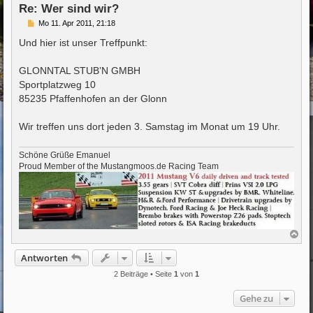
e
Re: Wer sind wir?
n
B
Mo 11. Apr 2011, 21:18
e
i
Und hier ist unser Treffpunkt:
t
r
a
GLONNTAL STUB’N GMBH
g
Sportplatzweg 10
85235 Pfaffenhofen an der Glonn
Wir treffen uns dort jeden 3. Samstag im Monat um 19 Uhr.
Schöne Grüße Emanuel
Proud Member of the Mustangmoos.de Racing Team
N
a
c
Antworten
h
o
2 Beiträge • Seite
1
von
1
b
e
Gehe zu
n