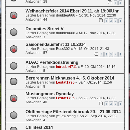
Antworten:
18
1
2
Weihnachtsfeier 2014 Eberl 29.11. ab 19:00Uhr
Letzter Beitrag von
doublea666
«
So 30. Nov 2014, 22:30
Antworten:
44
1
2
3
4
Dolomites Street V
Letzter Beitrag von
doublea666
«
Mi 12. Nov 2014, 12:30
Antworten:
3
Saisonendausfahrt 11.10.2014
Letzter Beitrag von
Boss302
«
Mi 15. Okt 2014, 21:43
Antworten:
57
1
2
3
4
5
ADAC Perfektionstraining
Letzter Beitrag von
intruder4711
«
Fr 10. Okt 2014, 15:16
Antworten:
5
Bergrennen Mickhausen 4.+5. Oktober 2014
Letzter Beitrag von
Lestat1795
«
Sa 4. Okt 2014, 11:56
Antworten:
8
Mustangmoos Dynoday
Letzter Beitrag von
Lestat1795
«
So 28. Sep 2014, 17:33
Antworten:
40
1
2
3
4
Oldtimertage Fürstendeldbruck 20. - 21.09.2014
Letzter Beitrag von
yellow stang
«
So 21. Sep 2014, 22:03
Antworten:
4
Chilifest 2014