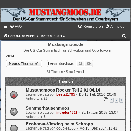
FAQ
Registrieren
Anmelden
S
Foren-Übersicht
Treffen
2014
u
Mustangmoos.de
Der US-Car Stammtisch für Schwaben und Oberbayern
c
2014
h
Suche
Erweiterte Suche
Neues Thema
e
31 Themen • Seite
1
von
1
Themen
Mustangmoos Rocker Teil 2 01.04.14
Letzter Beitrag von
Lestat1795
«
Do 11. Feb 2016, 20:49
Antworten:
26
1
2
3
Sommerhausenmoos
Letzter Beitrag von
intruder4711
«
Sa 17. Jan 2015, 13:07
Antworten:
3
Ecoboost-Viewing beim Schropp
Letzter Beitrag von
doublea666
«
Mo 15. Dez 2014, 11:42