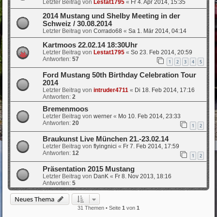
Letzter Beitrag von
Lestat1795
«
Fr 4. Apr 2014, 15:35
2014 Mustang und Shelby Meeting in der
Schweiz / 30.08.2014
Letzter Beitrag von
Corrado68
«
Sa 1. Mär 2014, 04:14
Kartmoos 22.02.14 18:30Uhr
Letzter Beitrag von
Lestat1795
«
So 23. Feb 2014, 20:59
Antworten:
57
1
2
3
4
5
Ford Mustang 50th Birthday Celebration Tour
2014
Letzter Beitrag von
intruder4711
«
Di 18. Feb 2014, 17:16
Antworten:
2
Bremenmoos
Letzter Beitrag von
werner
«
Mo 10. Feb 2014, 23:33
Antworten:
20
1
2
Braukunst Live München 21.-23.02.14
Letzter Beitrag von
flyingnici
«
Fr 7. Feb 2014, 17:59
Antworten:
12
1
2
Präsentation 2015 Mustang
Letzter Beitrag von
DanK
«
Fr 8. Nov 2013, 18:16
Antworten:
5
Neues Thema
31 Themen • Seite
1
von
1