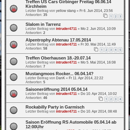
Treffen US Cars Girbinger Freitag 06.06.14
Kirchheim
Letzter Beitrag von
yellow stang
«
Fr 6. Jun 2014, 23:56
Antworten:
35
1
2
3
Slalom in Tarrenz
Letzter Beitrag von
intruder4711
«
Mo 2. Jun 2014, 10:09
Antworten:
2
Alpentrophy Abtenau 17.05.2014
Letzter Beitrag von
intruder4711
«
Fr 30. Mai 2014, 11:49
Antworten:
58
1
2
3
4
5
Treffen Oberhausen 18.-20.07.14
Letzter Beitrag von
intruder4711
«
Mo 5. Mai 2014, 16:08
Antworten:
7
Mustangmoos Rocker... 06.04.14?
Letzter Beitrag von
DanK
«
Fr 11. Apr 2014, 22:22
Antworten:
5
Saisoneröffnung 2014 05.04.14
Letzter Beitrag von
intruder4711
«
Do 10. Apr 2014, 10:02
Antworten:
46
1
2
3
4
Rockabilly Party in Garmisch
Letzter Beitrag von
intruder4711
«
Do 10. Apr 2014, 08:48
Saison Eröffnung RS Automobile 05.04.14 ab
12:00Uhr