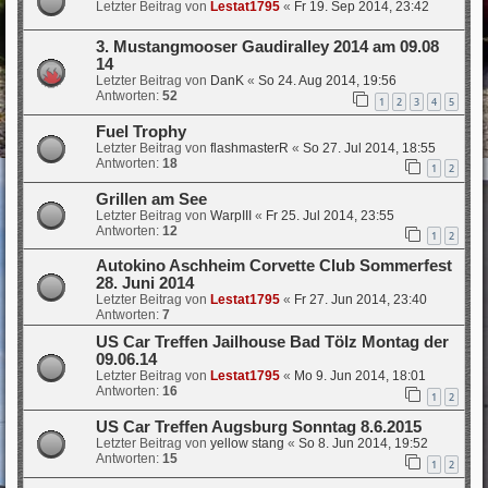
Letzter Beitrag von
Lestat1795
«
Fr 19. Sep 2014, 23:42
3. Mustangmooser Gaudiralley 2014 am 09.08
14
Letzter Beitrag von
DanK
«
So 24. Aug 2014, 19:56
Antworten:
52
1
2
3
4
5
Fuel Trophy
Letzter Beitrag von
flashmasterR
«
So 27. Jul 2014, 18:55
Antworten:
18
1
2
Grillen am See
Letzter Beitrag von
WarpIII
«
Fr 25. Jul 2014, 23:55
Antworten:
12
1
2
Autokino Aschheim Corvette Club Sommerfest
28. Juni 2014
Letzter Beitrag von
Lestat1795
«
Fr 27. Jun 2014, 23:40
Antworten:
7
US Car Treffen Jailhouse Bad Tölz Montag der
09.06.14
Letzter Beitrag von
Lestat1795
«
Mo 9. Jun 2014, 18:01
Antworten:
16
1
2
US Car Treffen Augsburg Sonntag 8.6.2015
Letzter Beitrag von
yellow stang
«
So 8. Jun 2014, 19:52
Antworten:
15
1
2