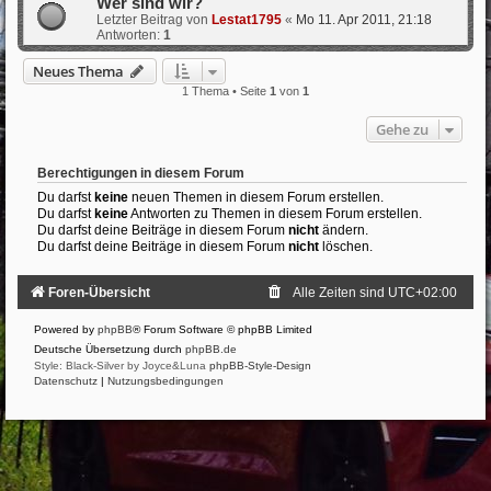
Wer sind wir?
Letzter Beitrag von
Lestat1795
«
Mo 11. Apr 2011, 21:18
Antworten:
1
Neues Thema
1 Thema • Seite
1
von
1
Gehe zu
Berechtigungen in diesem Forum
Du darfst
keine
neuen Themen in diesem Forum erstellen.
Du darfst
keine
Antworten zu Themen in diesem Forum erstellen.
Du darfst deine Beiträge in diesem Forum
nicht
ändern.
Du darfst deine Beiträge in diesem Forum
nicht
löschen.
Foren-Übersicht
Alle Zeiten sind
UTC+02:00
Powered by
phpBB
® Forum Software © phpBB Limited
Deutsche Übersetzung durch
phpBB.de
Style: Black-Silver by Joyce&Luna
phpBB-Style-Design
Datenschutz
|
Nutzungsbedingungen