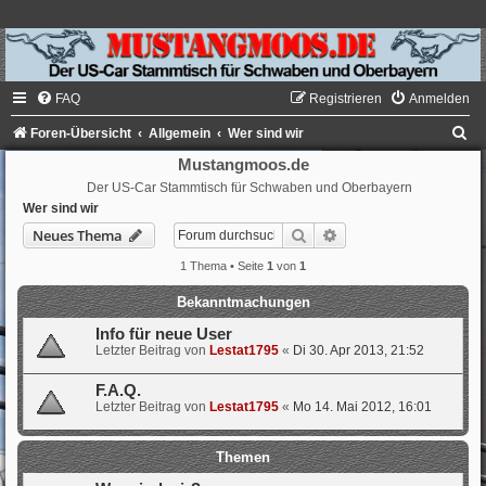
FAQ
Registrieren
Anmelden
S
Foren-Übersicht
Allgemein
Wer sind wir
u
Mustangmoos.de
Der US-Car Stammtisch für Schwaben und Oberbayern
c
Wer sind wir
h
Suche
Erweiterte Suche
Neues Thema
e
1 Thema • Seite
1
von
1
Bekanntmachungen
Info für neue User
Letzter Beitrag von
Lestat1795
«
Di 30. Apr 2013, 21:52
F.A.Q.
Letzter Beitrag von
Lestat1795
«
Mo 14. Mai 2012, 16:01
Themen