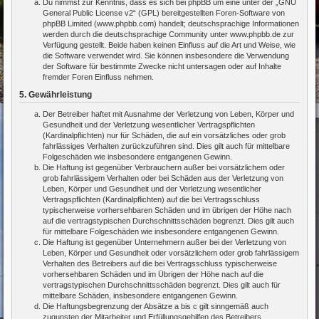
Du nimmst zur Kenntnis, dass es sich bei phpBB um eine unter der „
GNU
General Public License v2
“ (GPL) bereitgestellten Foren-Software von
phpBB Limited (www.phpbb.com) handelt; deutschsprachige Informationen
werden durch die deutschsprachige Community unter www.phpbb.de zur
Verfügung gestellt. Beide haben keinen Einfluss auf die Art und Weise, wie
die Software verwendet wird. Sie können insbesondere die Verwendung
der Software für bestimmte Zwecke nicht untersagen oder auf Inhalte
fremder Foren Einfluss nehmen.
5. Gewährleistung
Der Betreiber haftet mit Ausnahme der Verletzung von Leben, Körper und
Gesundheit und der Verletzung wesentlicher Vertragspflichten
(Kardinalpflichten) nur für Schäden, die auf ein vorsätzliches oder grob
fahrlässiges Verhalten zurückzuführen sind. Dies gilt auch für mittelbare
Folgeschäden wie insbesondere entgangenen Gewinn.
Die Haftung ist gegenüber Verbrauchern außer bei vorsätzlichem oder
grob fahrlässigem Verhalten oder bei Schäden aus der Verletzung von
Leben, Körper und Gesundheit und der Verletzung wesentlicher
Vertragspflichten (Kardinalpflichten) auf die bei Vertragsschluss
typischerweise vorhersehbaren Schäden und im übrigen der Höhe nach
auf die vertragstypischen Durchschnittsschäden begrenzt. Dies gilt auch
für mittelbare Folgeschäden wie insbesondere entgangenen Gewinn.
Die Haftung ist gegenüber Unternehmern außer bei der Verletzung von
Leben, Körper und Gesundheit oder vorsätzlichem oder grob fahrlässigem
Verhalten des Betreibers auf die bei Vertragsschluss typischerweise
vorhersehbaren Schäden und im Übrigen der Höhe nach auf die
vertragstypischen Durchschnittsschäden begrenzt. Dies gilt auch für
mittelbare Schäden, insbesondere entgangenen Gewinn.
Die Haftungsbegrenzung der Absätze a bis c gilt sinngemäß auch
zugunsten der Mitarbeiter und Erfüllungsgehilfen des Betreibers.