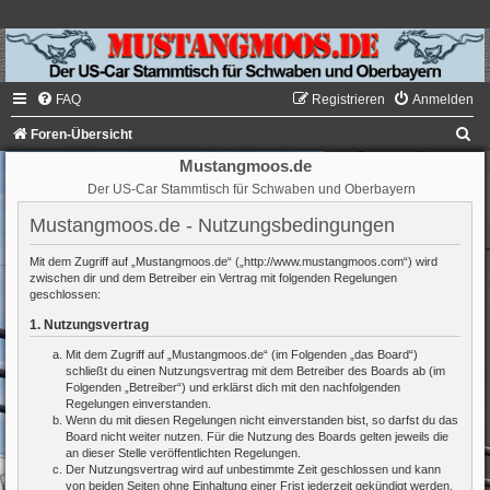
FAQ
Registrieren
Anmelden
S
Foren-Übersicht
u
Mustangmoos.de
Der US-Car Stammtisch für Schwaben und Oberbayern
c
h
Mustangmoos.de - Nutzungsbedingungen
e
Mit dem Zugriff auf „Mustangmoos.de“ („http://www.mustangmoos.com“) wird
zwischen dir und dem Betreiber ein Vertrag mit folgenden Regelungen
geschlossen:
1. Nutzungsvertrag
Mit dem Zugriff auf „Mustangmoos.de“ (im Folgenden „das Board“)
schließt du einen Nutzungsvertrag mit dem Betreiber des Boards ab (im
Folgenden „Betreiber“) und erklärst dich mit den nachfolgenden
Regelungen einverstanden.
Wenn du mit diesen Regelungen nicht einverstanden bist, so darfst du das
Board nicht weiter nutzen. Für die Nutzung des Boards gelten jeweils die
an dieser Stelle veröffentlichten Regelungen.
Der Nutzungsvertrag wird auf unbestimmte Zeit geschlossen und kann
von beiden Seiten ohne Einhaltung einer Frist jederzeit gekündigt werden.