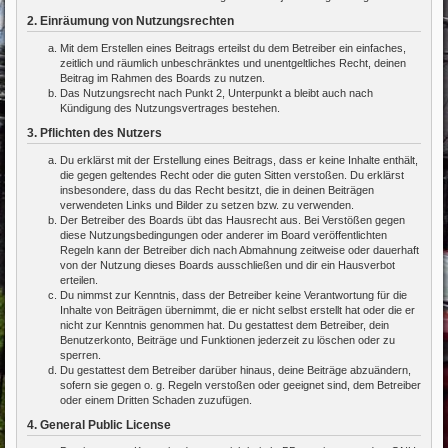
2. Einräumung von Nutzungsrechten
Mit dem Erstellen eines Beitrags erteilst du dem Betreiber ein einfaches,
zeitlich und räumlich unbeschränktes und unentgeltliches Recht, deinen
Beitrag im Rahmen des Boards zu nutzen.
Das Nutzungsrecht nach Punkt 2, Unterpunkt a bleibt auch nach
Kündigung des Nutzungsvertrages bestehen.
3. Pflichten des Nutzers
Du erklärst mit der Erstellung eines Beitrags, dass er keine Inhalte enthält,
die gegen geltendes Recht oder die guten Sitten verstoßen. Du erklärst
insbesondere, dass du das Recht besitzt, die in deinen Beiträgen
verwendeten Links und Bilder zu setzen bzw. zu verwenden.
Der Betreiber des Boards übt das Hausrecht aus. Bei Verstößen gegen
diese Nutzungsbedingungen oder anderer im Board veröffentlichten
Regeln kann der Betreiber dich nach Abmahnung zeitweise oder dauerhaft
von der Nutzung dieses Boards ausschließen und dir ein Hausverbot
erteilen.
Du nimmst zur Kenntnis, dass der Betreiber keine Verantwortung für die
Inhalte von Beiträgen übernimmt, die er nicht selbst erstellt hat oder die er
nicht zur Kenntnis genommen hat. Du gestattest dem Betreiber, dein
Benutzerkonto, Beiträge und Funktionen jederzeit zu löschen oder zu
sperren.
Du gestattest dem Betreiber darüber hinaus, deine Beiträge abzuändern,
sofern sie gegen o. g. Regeln verstoßen oder geeignet sind, dem Betreiber
oder einem Dritten Schaden zuzufügen.
4. General Public License