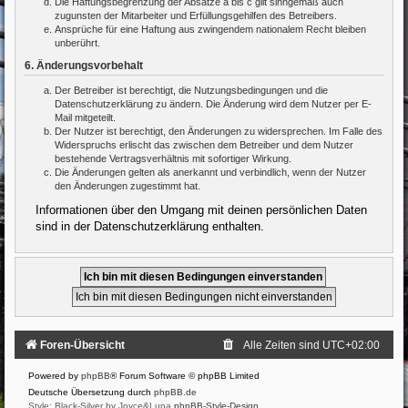
Die Haftungsbegrenzung der Absätze a bis c gilt sinngemäß auch
zugunsten der Mitarbeiter und Erfüllungsgehilfen des Betreibers.
Ansprüche für eine Haftung aus zwingendem nationalem Recht bleiben
unberührt.
6. Änderungsvorbehalt
Der Betreiber ist berechtigt, die Nutzungsbedingungen und die
Datenschutzerklärung zu ändern. Die Änderung wird dem Nutzer per E-
Mail mitgeteilt.
Der Nutzer ist berechtigt, den Änderungen zu widersprechen. Im Falle des
Widerspruchs erlischt das zwischen dem Betreiber und dem Nutzer
bestehende Vertragsverhältnis mit sofortiger Wirkung.
Die Änderungen gelten als anerkannt und verbindlich, wenn der Nutzer
den Änderungen zugestimmt hat.
Informationen über den Umgang mit deinen persönlichen Daten
sind in der Datenschutzerklärung enthalten.
Foren-Übersicht
Alle Zeiten sind
UTC+02:00
Powered by
phpBB
® Forum Software © phpBB Limited
Deutsche Übersetzung durch
phpBB.de
Style: Black-Silver by Joyce&Luna
phpBB-Style-Design