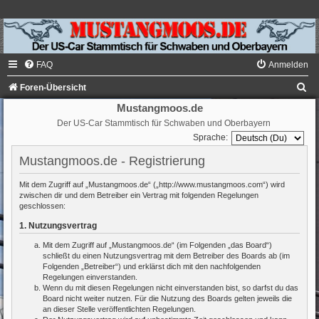
FAQ
Anmelden
S
Foren-Übersicht
u
Mustangmoos.de
Der US-Car Stammtisch für Schwaben und Oberbayern
c
Sprache:
h
Mustangmoos.de - Registrierung
e
Mit dem Zugriff auf „Mustangmoos.de“ („http://www.mustangmoos.com“) wird
zwischen dir und dem Betreiber ein Vertrag mit folgenden Regelungen
geschlossen:
1. Nutzungsvertrag
Mit dem Zugriff auf „Mustangmoos.de“ (im Folgenden „das Board“)
schließt du einen Nutzungsvertrag mit dem Betreiber des Boards ab (im
Folgenden „Betreiber“) und erklärst dich mit den nachfolgenden
Regelungen einverstanden.
Wenn du mit diesen Regelungen nicht einverstanden bist, so darfst du das
Board nicht weiter nutzen. Für die Nutzung des Boards gelten jeweils die
an dieser Stelle veröffentlichten Regelungen.