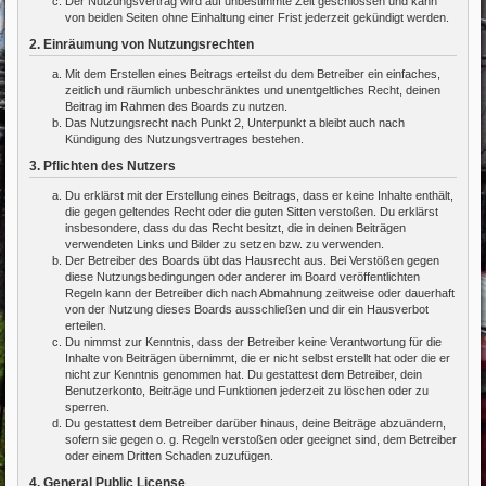
Der Nutzungsvertrag wird auf unbestimmte Zeit geschlossen und kann
von beiden Seiten ohne Einhaltung einer Frist jederzeit gekündigt werden.
2. Einräumung von Nutzungsrechten
Mit dem Erstellen eines Beitrags erteilst du dem Betreiber ein einfaches,
zeitlich und räumlich unbeschränktes und unentgeltliches Recht, deinen
Beitrag im Rahmen des Boards zu nutzen.
Das Nutzungsrecht nach Punkt 2, Unterpunkt a bleibt auch nach
Kündigung des Nutzungsvertrages bestehen.
3. Pflichten des Nutzers
Du erklärst mit der Erstellung eines Beitrags, dass er keine Inhalte enthält,
die gegen geltendes Recht oder die guten Sitten verstoßen. Du erklärst
insbesondere, dass du das Recht besitzt, die in deinen Beiträgen
verwendeten Links und Bilder zu setzen bzw. zu verwenden.
Der Betreiber des Boards übt das Hausrecht aus. Bei Verstößen gegen
diese Nutzungsbedingungen oder anderer im Board veröffentlichten
Regeln kann der Betreiber dich nach Abmahnung zeitweise oder dauerhaft
von der Nutzung dieses Boards ausschließen und dir ein Hausverbot
erteilen.
Du nimmst zur Kenntnis, dass der Betreiber keine Verantwortung für die
Inhalte von Beiträgen übernimmt, die er nicht selbst erstellt hat oder die er
nicht zur Kenntnis genommen hat. Du gestattest dem Betreiber, dein
Benutzerkonto, Beiträge und Funktionen jederzeit zu löschen oder zu
sperren.
Du gestattest dem Betreiber darüber hinaus, deine Beiträge abzuändern,
sofern sie gegen o. g. Regeln verstoßen oder geeignet sind, dem Betreiber
oder einem Dritten Schaden zuzufügen.
4. General Public License