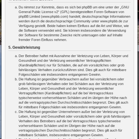
Du nimmst zur Kenntnis, dass es sich bei phpBB um eine unter der „
GNU
General Public License v2
“ (GPL) bereitgestellten Foren-Software von
phpBB Limited (www.phpbb.com) handelt; deutschsprachige Informationen
werden durch die deutschsprachige Community unter www.phpbb.de zur
Verfügung gestellt. Beide haben keinen Einfluss auf die Art und Weise, wie
die Software verwendet wird. Sie können insbesondere die Verwendung
der Software für bestimmte Zwecke nicht untersagen oder auf Inhalte
fremder Foren Einfluss nehmen.
5. Gewährleistung
Der Betreiber haftet mit Ausnahme der Verletzung von Leben, Körper und
Gesundheit und der Verletzung wesentlicher Vertragspflichten
(Kardinalpflichten) nur für Schäden, die auf ein vorsätzliches oder grob
fahrlässiges Verhalten zurückzuführen sind. Dies gilt auch für mittelbare
Folgeschäden wie insbesondere entgangenen Gewinn.
Die Haftung ist gegenüber Verbrauchern außer bei vorsätzlichem oder
grob fahrlässigem Verhalten oder bei Schäden aus der Verletzung von
Leben, Körper und Gesundheit und der Verletzung wesentlicher
Vertragspflichten (Kardinalpflichten) auf die bei Vertragsschluss
typischerweise vorhersehbaren Schäden und im übrigen der Höhe nach
auf die vertragstypischen Durchschnittsschäden begrenzt. Dies gilt auch
für mittelbare Folgeschäden wie insbesondere entgangenen Gewinn.
Die Haftung ist gegenüber Unternehmern außer bei der Verletzung von
Leben, Körper und Gesundheit oder vorsätzlichem oder grob fahrlässigem
Verhalten des Betreibers auf die bei Vertragsschluss typischerweise
vorhersehbaren Schäden und im Übrigen der Höhe nach auf die
vertragstypischen Durchschnittsschäden begrenzt. Dies gilt auch für
mittelbare Schäden, insbesondere entgangenen Gewinn.