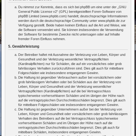
Du nimmst zur Kenntnis, dass es sich bei phpBB um eine unter der „
GNU
General Public License v2
“ (GPL) bereitgestellten Foren-Software von
phpBB Limited (www.phpbb.com) handelt; deutschsprachige Informationen
werden durch die deutschsprachige Community unter www.phpbb.de zur
Verfügung gestellt. Beide haben keinen Einfluss auf die Art und Weise, wie
die Software verwendet wird. Sie können insbesondere die Verwendung
der Software für bestimmte Zwecke nicht untersagen oder auf Inhalte
fremder Foren Einfluss nehmen.
5. Gewährleistung
Der Betreiber haftet mit Ausnahme der Verletzung von Leben, Körper und
Gesundheit und der Verletzung wesentlicher Vertragspflichten
(Kardinalpflichten) nur für Schäden, die auf ein vorsätzliches oder grob
fahrlässiges Verhalten zurückzuführen sind. Dies gilt auch für mittelbare
Folgeschäden wie insbesondere entgangenen Gewinn.
Die Haftung ist gegenüber Verbrauchern außer bei vorsätzlichem oder
grob fahrlässigem Verhalten oder bei Schäden aus der Verletzung von
Leben, Körper und Gesundheit und der Verletzung wesentlicher
Vertragspflichten (Kardinalpflichten) auf die bei Vertragsschluss
typischerweise vorhersehbaren Schäden und im übrigen der Höhe nach
auf die vertragstypischen Durchschnittsschäden begrenzt. Dies gilt auch
für mittelbare Folgeschäden wie insbesondere entgangenen Gewinn.
Die Haftung ist gegenüber Unternehmern außer bei der Verletzung von
Leben, Körper und Gesundheit oder vorsätzlichem oder grob fahrlässigem
Verhalten des Betreibers auf die bei Vertragsschluss typischerweise
vorhersehbaren Schäden und im Übrigen der Höhe nach auf die
vertragstypischen Durchschnittsschäden begrenzt. Dies gilt auch für
mittelbare Schäden, insbesondere entgangenen Gewinn.