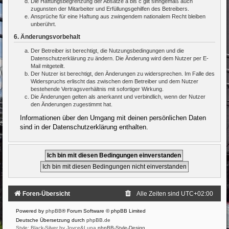
Die Haftungsbegrenzung der Absätze a bis c gilt sinngemäß auch
zugunsten der Mitarbeiter und Erfüllungsgehilfen des Betreibers.
Ansprüche für eine Haftung aus zwingendem nationalem Recht bleiben
unberührt.
6. Änderungsvorbehalt
Der Betreiber ist berechtigt, die Nutzungsbedingungen und die
Datenschutzerklärung zu ändern. Die Änderung wird dem Nutzer per E-
Mail mitgeteilt.
Der Nutzer ist berechtigt, den Änderungen zu widersprechen. Im Falle des
Widerspruchs erlischt das zwischen dem Betreiber und dem Nutzer
bestehende Vertragsverhältnis mit sofortiger Wirkung.
Die Änderungen gelten als anerkannt und verbindlich, wenn der Nutzer
den Änderungen zugestimmt hat.
Informationen über den Umgang mit deinen persönlichen Daten
sind in der Datenschutzerklärung enthalten.
Foren-Übersicht
Alle Zeiten sind
UTC+02:00
Powered by
phpBB
® Forum Software © phpBB Limited
Deutsche Übersetzung durch
phpBB.de
Style: Black-Silver by Joyce&Luna
phpBB-Style-Design