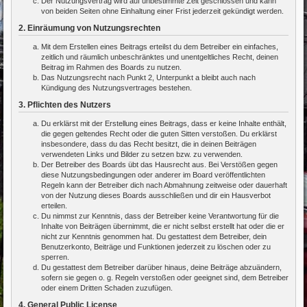
Der Nutzungsvertrag wird auf unbestimmte Zeit geschlossen und kann
von beiden Seiten ohne Einhaltung einer Frist jederzeit gekündigt werden.
2. Einräumung von Nutzungsrechten
Mit dem Erstellen eines Beitrags erteilst du dem Betreiber ein einfaches,
zeitlich und räumlich unbeschränktes und unentgeltliches Recht, deinen
Beitrag im Rahmen des Boards zu nutzen.
Das Nutzungsrecht nach Punkt 2, Unterpunkt a bleibt auch nach
Kündigung des Nutzungsvertrages bestehen.
3. Pflichten des Nutzers
Du erklärst mit der Erstellung eines Beitrags, dass er keine Inhalte enthält,
die gegen geltendes Recht oder die guten Sitten verstoßen. Du erklärst
insbesondere, dass du das Recht besitzt, die in deinen Beiträgen
verwendeten Links und Bilder zu setzen bzw. zu verwenden.
Der Betreiber des Boards übt das Hausrecht aus. Bei Verstößen gegen
diese Nutzungsbedingungen oder anderer im Board veröffentlichten
Regeln kann der Betreiber dich nach Abmahnung zeitweise oder dauerhaft
von der Nutzung dieses Boards ausschließen und dir ein Hausverbot
erteilen.
Du nimmst zur Kenntnis, dass der Betreiber keine Verantwortung für die
Inhalte von Beiträgen übernimmt, die er nicht selbst erstellt hat oder die er
nicht zur Kenntnis genommen hat. Du gestattest dem Betreiber, dein
Benutzerkonto, Beiträge und Funktionen jederzeit zu löschen oder zu
sperren.
Du gestattest dem Betreiber darüber hinaus, deine Beiträge abzuändern,
sofern sie gegen o. g. Regeln verstoßen oder geeignet sind, dem Betreiber
oder einem Dritten Schaden zuzufügen.
4. General Public License