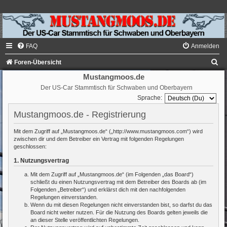
FAQ
Anmelden
S
Foren-Übersicht
u
Mustangmoos.de
Der US-Car Stammtisch für Schwaben und Oberbayern
c
Sprache:
h
Mustangmoos.de - Registrierung
e
Mit dem Zugriff auf „Mustangmoos.de“ („http://www.mustangmoos.com“) wird
zwischen dir und dem Betreiber ein Vertrag mit folgenden Regelungen
geschlossen:
1. Nutzungsvertrag
Mit dem Zugriff auf „Mustangmoos.de“ (im Folgenden „das Board“)
schließt du einen Nutzungsvertrag mit dem Betreiber des Boards ab (im
Folgenden „Betreiber“) und erklärst dich mit den nachfolgenden
Regelungen einverstanden.
Wenn du mit diesen Regelungen nicht einverstanden bist, so darfst du das
Board nicht weiter nutzen. Für die Nutzung des Boards gelten jeweils die
an dieser Stelle veröffentlichten Regelungen.