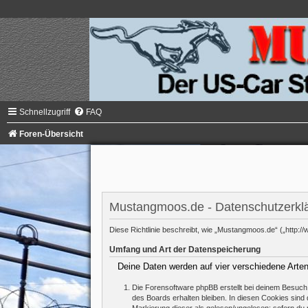
Schnellzugriff
FAQ
Foren-Übersicht
Mustangmoos.de - Datenschutzerkl
Diese Richtlinie beschreibt, wie „Mustangmoos.de“ („http
Umfang und Art der Datenspeicherung
Deine Daten werden auf vier verschiedene Arte
Die Forensoftware phpBB erstellt bei deinem Besuch 
des Boards erhalten bleiben. In diesen Cookies sind d
Markierung dieser als gelesen/ungelesen; sofern du 