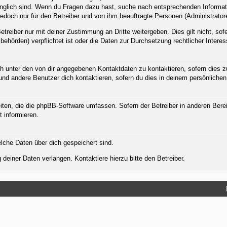
ugänglich sind. Wenn du Fragen dazu hast, suche nach entsprechenden Informat
jedoch nur für den Betreiber und von ihm beauftragte Personen (Administrator
treiber nur mit deiner Zustimmung an Dritte weitergeben. Dies gilt nicht, sof
ehörden) verpflichtet ist oder die Daten zur Durchsetzung rechtlicher Interess
h unter den von dir angegebenen Kontaktdaten zu kontaktieren, sofern dies zu
 und andere Benutzer dich kontaktieren, sofern du dies in deinem persönlichen
eiten, die die phpBB-Software umfassen. Sofern der Betreiber in anderen Ber
t informieren.
welche Daten über dich gespeichert sind.
deiner Daten verlangen. Kontaktiere hierzu bitte den Betreiber.