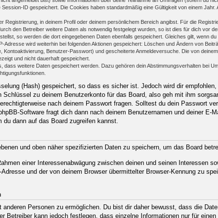
e Session-ID gespeichert. Die Cookies haben standardmäßig eine Gültigkeit von einem Jahr. Al
er Registrierung, in deinem Profil oder deinem persönlichem Bereich angibst. Für die Regist
h den Betreiber weitere Daten als notwendig festgelegt wurden, so ist dies für dich vor der
stellst, so werden die dort eingegebenen Daten ebenfalls gespeichert. Gleiches gilt, wenn du
IP-Adresse wird weiterhin bei folgenden Aktionen gespeichert: Löschen und Ändern von Beit
se, Kontoaktivierung, Benutzer-Passwort) und gescheiterte Anmeldeversuche. Die von deine
ezeigt und nicht dauerhaft gespeichert.
ds, dass weitere Daten gespeichert werden. Dazu gehören dein Abstimmungsverhalten bei Um
chtigungsfunktionen.
elung (Hash) gespeichert, so dass es sicher ist. Jedoch wird dir empfohlen, 
 Schlüssel zu deinem Benutzerkonto für das Board, also geh mit ihm sorgsam
 berechtigterweise nach deinem Passwort fragen. Solltest du dein Passwort ve
phpBB-Software fragt dich dann nach deinem Benutzernamen und deiner E-Ma
m du dann auf das Board zugreifen kannst.
gebenen und oben näher spezifizierten Daten zu speichern, um das Board betr
m Rahmen einer Interessenabwägung zwischen deinen und seinen Interessen sow
-Adresse und der von deinem Browser übermittelter Browser-Kennung zu spei
n
anderen Personen zu ermöglichen. Du bist dir daher bewusst, dass die Daten d
Der Betreiber kann jedoch festlegen, dass einzelne Informationen nur für eine