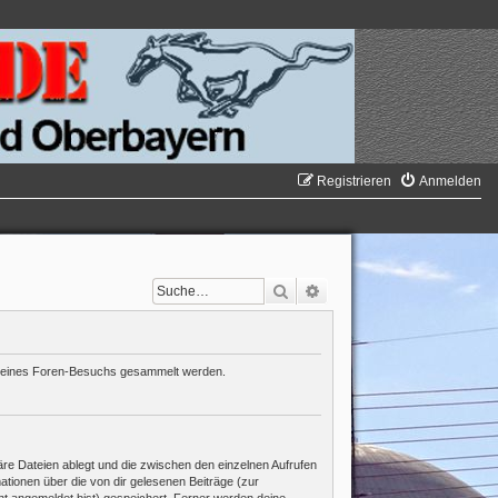
Registrieren
Anmelden
Suche
Erweiterte Suche
d deines Foren-Besuchs gesammelt werden.
re Dateien ablegt und die zwischen den einzelnen Aufrufen
mationen über die von dir gelesenen Beiträge (zur
ht angemeldet bist) gespeichert. Ferner werden deine