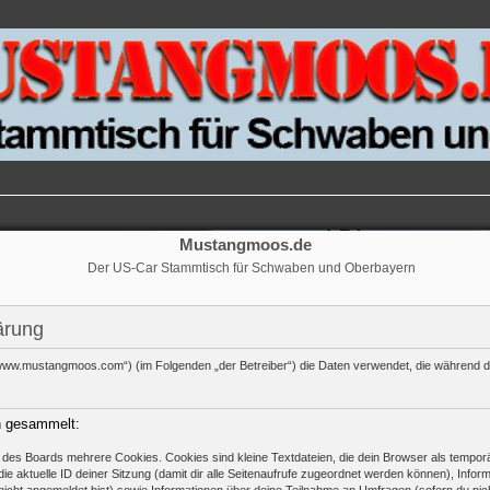
Mustangmoos.de
Der US-Car Stammtisch für Schwaben und Oberbayern
ärung
://www.mustangmoos.com“) (im Folgenden „der Betreiber“) die Daten verwendet, die währen
n gesammelt:
des Boards mehrere Cookies. Cookies sind kleine Textdateien, die dein Browser als temporä
ie aktuelle ID deiner Sitzung (damit dir alle Seitenaufrufe zugeordnet werden können), Infor
nicht angemeldet bist) sowie Informationen über deine Teilnahme an Umfragen (sofern du nic