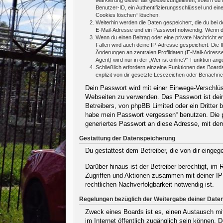
Benutzer-ID, ein Authentifizierungsschlüssel und ein
Cookies löschen“ löschen.
Weiterhin werden die Daten gespeichert, die du bei d
E-Mail-Adresse und ein Passwort notwendig. Wenn durc
Wenn du einen Beitrag oder eine private Nachricht er
Fällen wird auch deine IP-Adresse gespeichert. Die 
Änderungen an zentralen Profildaten (E-Mail-Adres
Agent) wird nur in der „Wer ist online?“-Funktion ang
Schließlich erfordern einzelne Funktionen des Boar
explizit von dir gesetzte Lesezeichen oder Benachri
Dein Passwort wird mit einer Einwege-Verschlüss
Webseiten zu verwenden. Das Passwort ist dein
Betreibers, von phpBB Limited oder ein Dritter
habe mein Passwort vergessen“ benutzen. Die 
generiertes Passwort an diese Adresse, mit de
Gestattung der Datenspeicherung
Du gestattest dem Betreiber, die von dir einge
Darüber hinaus ist der Betreiber berechtigt, i
Zugriffen und Aktionen zusammen mit deiner IP
rechtlichen Nachverfolgbarkeit notwendig ist.
Regelungen bezüglich der Weitergabe deiner Date
Zweck eines Boards ist es, einen Austausch mit 
im Internet öffentlich zugänglich sein können. 