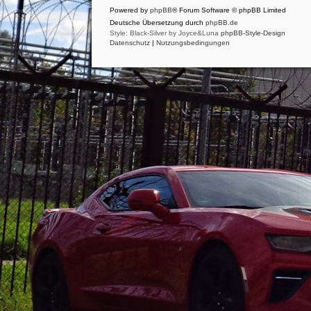
Powered by
phpBB
® Forum Software © phpBB Limited
Deutsche Übersetzung durch
phpBB.de
Style: Black-Silver by Joyce&Luna
phpBB-Style-Design
Datenschutz
|
Nutzungsbedingungen