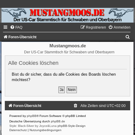
FAQ
Registrieren
Anmelden
S
Foren-Übersicht
u
Mustangmoos.de
Der US-Car Stammtisch für Schwaben und Oberbayern
c
h
Alle Cookies löschen
e
Bist du dir sicher, dass du alle Cookies des Boards löschen
möchtest?
Foren-Übersicht
Alle Zeiten sind
UTC+02:00
Powered by
phpBB
® Forum Software © phpBB Limited
Deutsche Übersetzung durch
phpBB.de
Style: Black-Silver by Joyce&Luna
phpBB-Style-Design
Datenschutz
|
Nutzungsbedingungen