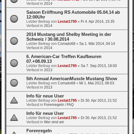
Verfasst in
2014
Saison Eröffnung RS Automobile 05.04.14 ab
12:00Uhr
Letzter Beitrag von
Lestat1795
«
Fr 4. Apr 2014, 15:35
Verfasst in
2014
2014 Mustang und Shelby Meeting in der
Schweiz / 30.08.2014
Letzter Beitrag von
Corrado68
«
Sa 1. Mär 2014, 04:14
Verfasst in
2014
6. American-Car Treffen Kaufbeuren
07.+08.09.13
Letzter Beitrag von
Lestat1795
«
Sa 7. Sep 2013, 18:00
Verfasst in
2013
5th Annual AmericanMuscle Mustang Show
Letzter Beitrag von
Corrado68
«
Mi 1. Mai 2013, 06:03
Verfasst in
2013
Info für neue User
Letzter Beitrag von
Lestat1795
«
Di 30. Apr 2013, 21:52
Verfasst in
Forenregeln / FAQ
Info für neue User
Letzter Beitrag von
Lestat1795
«
Di 30. Apr 2013, 21:52
Verfasst in
Wer sind wir
Forenregeln