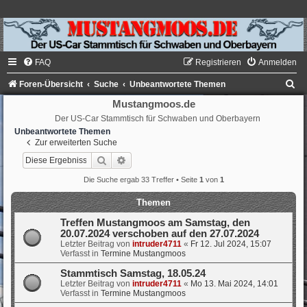
FAQ
Registrieren
Anmelden
S
Foren-Übersicht
Suche
Unbeantwortete Themen
u
Mustangmoos.de
Der US-Car Stammtisch für Schwaben und Oberbayern
c
Unbeantwortete Themen
h
Zur erweiterten Suche
e
Suche
Erweiterte Suche
Die Suche ergab 33 Treffer • Seite
1
von
1
Themen
Treffen Mustangmoos am Samstag, den
20.07.2024 verschoben auf den 27.07.2024
Letzter Beitrag von
intruder4711
«
Fr 12. Jul 2024, 15:07
Verfasst in
Termine Mustangmoos
Stammtisch Samstag, 18.05.24
Letzter Beitrag von
intruder4711
«
Mo 13. Mai 2024, 14:01
Verfasst in
Termine Mustangmoos