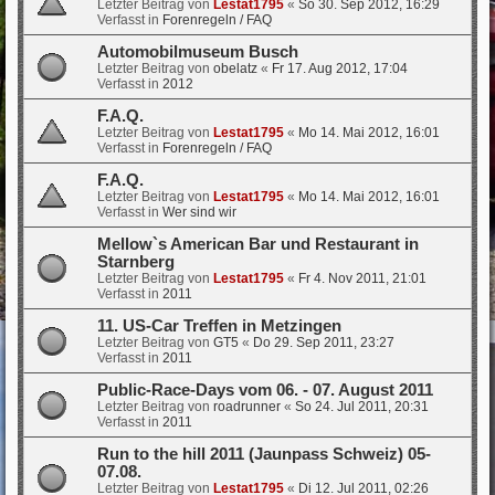
Letzter Beitrag von
Lestat1795
«
So 30. Sep 2012, 16:29
Verfasst in
Forenregeln / FAQ
Automobilmuseum Busch
Letzter Beitrag von
obelatz
«
Fr 17. Aug 2012, 17:04
Verfasst in
2012
F.A.Q.
Letzter Beitrag von
Lestat1795
«
Mo 14. Mai 2012, 16:01
Verfasst in
Forenregeln / FAQ
F.A.Q.
Letzter Beitrag von
Lestat1795
«
Mo 14. Mai 2012, 16:01
Verfasst in
Wer sind wir
Mellow`s American Bar und Restaurant in
Starnberg
Letzter Beitrag von
Lestat1795
«
Fr 4. Nov 2011, 21:01
Verfasst in
2011
11. US-Car Treffen in Metzingen
Letzter Beitrag von
GT5
«
Do 29. Sep 2011, 23:27
Verfasst in
2011
Public-Race-Days vom 06. - 07. August 2011
Letzter Beitrag von
roadrunner
«
So 24. Jul 2011, 20:31
Verfasst in
2011
Run to the hill 2011 (Jaunpass Schweiz) 05-
07.08.
Letzter Beitrag von
Lestat1795
«
Di 12. Jul 2011, 02:26