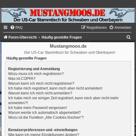
FAQ
Registrieren
Anmelden
S
Foren-Übersicht
Häufig gestellte Fragen
u
Mustangmoos.de
Der US-Car Stammtisch für Schwaben und Oberbayern
c
Häufig gestellte Fragen
h
e
Registrierung und Anmeldung
Wozu muss ich mich registrieren?
Was ist COPPA?
Warum kann ich mich nicht registrieren?
Ich habe mich registriert, kann mich aber nicht anmelden!
Warum kann ich mich nicht anmelden?
Ich habe mich vor einiger Zeit registriert, kann mich aber nicht mehr
anmelden?!
Ich habe mein Passwort vergessen!
Warum werde ich automatisch abgemeldet?
Wozu ist die Funktion „Alle Cookies löschen“?
Benutzerpräferenzen und -einstellungen
Wie kann ich meine Einstellungen ändern?