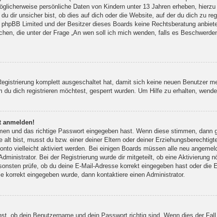
öglicherweise persönliche Daten von Kindern unter 13 Jahren erheben, hierz
 dir unsicher bist, ob dies auf dich oder die Website, auf der du dich zu regis
s phpBB Limited und der Besitzer dieses Boards keine Rechtsberatung anbieten
olchen, die unter der Frage „An wen soll ich mich wenden, falls es Beschwerd
 Registrierung komplett ausgeschaltet hat, damit sich keine neuen Benutzer 
du dich registrieren möchtest, gesperrt wurden. Um Hilfe zu erhalten, wende 
ht anmelden!
amen und das richtige Passwort eingegeben hast. Wenn diese stimmen, dann 
 alt bist, musst du bzw. einer deiner Eltern oder deiner Erziehungsberechtigt
onto vielleicht aktiviert werden. Bei einigen Boards müssen alle neu angemeld
dministrator. Bei der Registrierung wurde dir mitgeteilt, ob eine Aktivierung n
sonsten prüfe, ob du deine E-Mail-Adresse korrekt eingegeben hast oder die E
e korrekt eingegeben wurde, dann kontaktiere einen Administrator.
hst, ob dein Benutzername und dein Passwort richtig sind. Wenn dies der Fall