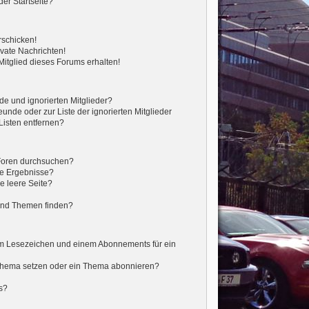
er Startseite?
rschicken!
vate Nachrichten!
itglied dieses Forums erhalten!
de und ignorierten Mitglieder?
eunde oder zur Liste der ignorierten Mitglieder
Listen entfernen?
 Foren durchsuchen?
ne Ergebnisse?
 leere Seite?
?
und Themen finden?
em Lesezeichen und einem Abonnements für ein
 Thema setzen oder ein Thema abonnieren?
s?