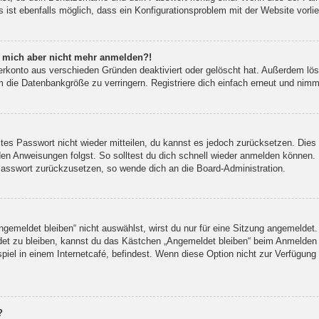
 ist ebenfalls möglich, dass ein Konfigurationsproblem mit der Website vorli
nn mich aber nicht mehr anmelden?!
erkonto aus verschieden Gründen deaktiviert oder gelöscht hat. Außerdem lös
 die Datenbankgröße zu verringern. Registriere dich einfach erneut und nimm
altes Passwort nicht wieder mitteilen, du kannst es jedoch zurücksetzen. Die
en Anweisungen folgst. So solltest du dich schnell wieder anmelden können.
 Passwort zurückzusetzen, so wende dich an die Board-Administration.
emeldet bleiben“ nicht auswählst, wirst du nur für eine Sitzung angemeldet.
et zu bleiben, kannst du das Kästchen „Angemeldet bleiben“ beim Anmelden 
iel in einem Internetcafé, befindest. Wenn diese Option nicht zur Verfügung 
?