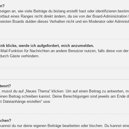
rn?
igen an, wie viele Beiträge du bislang erstellt hast oder identifizieren bes
laut eines Ranges nicht direkt ändern, da sie von der Board-Administration f
eisten Boards dulden dieses Verhalten nicht und ein Moderator oder Adminis
nk klicke, werde ich aufgefordert, mich anzumelden.
E-Mail-Funktion für Nachrichten an andere Benutzer nutzen, falls diese von de
urch Gäste verhindern.
twort?
musst du auf „Neues Thema“ klicken. Um auf einen Beitrag zu antworten, mus
u einen Beitrag schreiben kannst. Deine Berechtigungen sind jeweils am Ende de
st Dateianhänge erstellen“ usw.
öschen?
 kannst du nur deine eigenen Beiträge bearbeiten oder löschen. Du kannst ein