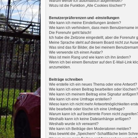
Warum werde ich automatisch abgemeldet?
Wozu ist die Funktion „Alle Cookies löschen“?
Benutzerpräferenzen und -einstellungen
Wie kann ich meine Einstellungen ändern?
Wie kann ich verhindern, dass mein Benutzername in 
Die Forenuhr geht falsch!
Ich habe die Zeitzone eingestellt, aber die Forenuhr 
Meine Sprache steht auf diesem Board nicht zur Aus
Was sind das für Bilder, die bei meinem Benutzern
Wie verwende ich einen Avatar?
Was ist mein Rang und wie kann ich ihn ändern?
Wenn ich bei einem Benutzer auf den E-Mail-Link klic
anzumelden.
Beiträge schreiben
Wie erstelle ich ein neues Thema oder eine Antwort?
Wie kann ich einen Beitrag bearbeiten oder löschen?
Wie kann ich meinem Beitrag eine Signatur anfügen
Wie kann ich eine Umfrage erstellen?
Wieso kann ich nicht mehr Antwortmöglichkeiten erst
Wie bearbeite oder lösche ich eine Umfrage?
Warum kann ich auf bestimmte Foren nicht zugreifen
Weshalb kann ich keine Dateianhänge anfügen?
Weshalb wurde ich verwarnt?
Wie kann ich Beiträge den Moderatoren melden?
Was bewirkt die „Speichern“-Schaltfläche beim Schre