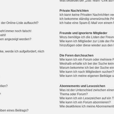
Was bedeutet der „Das Team“-Link auf d
Private Nachrichten
Ich kann keine Privaten Nachrichten ve
Ich bekomme ständig unerwünschte Pri
der Online-Liste auftaucht?
Ich habe eine Spam-E-Mail von einem M
geht immer noch falsch!
Freunde und ignorierte Mitglieder
wahl!
Wozu benötige ich die Listen der Freun
amen angezeigt werden?
Wie kann ich Mitglieder zur Liste der Fr
hinzufügen oder diese wieder aus den 
ke, werde ich aufgefordert, mich
Die Foren durchsuchen
Wie kann ich ein Forum oder mehrere
Weshalb erhalte ich bei der Suche kei
Warum bekomme ich bei der Suche eine
Wie kann ich nach Mitgliedern suchen
Wie kann ich meine eigenen Beiträge 
?
ellen?
Abonnements und Lesezeichen
Was ist der Unterschied zwischen ein
?
Thema oder Forum?
Wie kann ich ein Lesezeichen auf ein
Wie kann ich ein Forum abonnieren?
Wie deaktiviere ich meine Abonnement
iben eines Beitrags?