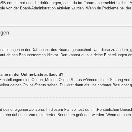
hpBB erstellt hat und die dafür sorgen, dass du im Forum angemeldet bleibst
 sie von der Board-Administration aktiviert wurden. Wenn du Probleme bei de
ngen
Einstellungen in der Datenbank des Boards gespeichert. Um diese zu ändern, g
auf deinen Benutzernamen klickst. Dort kannst du alle deine Einstellungen ä
ame in der Online-Liste auftaucht?
 Einstellungen eine Option „Meinen Online-Status während dieser Sitzung verb
elbst deinen Online-Status sehen. Du wirst dann als unsichtbarer Besucher g
ht deiner eigenen Zeitzone. In diesem Fall solltest du im „Persönlichen Bereic
ne kann dabei nur von registrierten Benutzern geändert werden. Wenn du noch nic