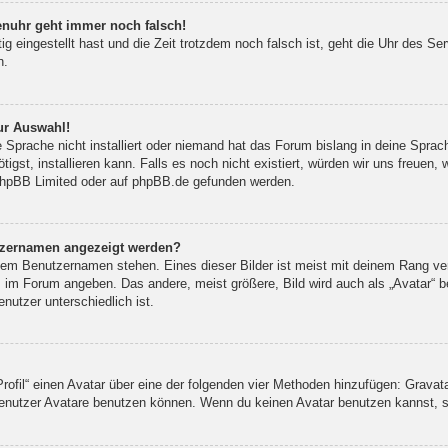
renuhr geht immer noch falsch!
tig eingestellt hast und die Zeit trotzdem noch falsch ist, geht die Uhr des Se
n.
ur Auswahl!
 Sprache nicht installiert oder niemand hat das Forum bislang in deine Sprac
tigst, installieren kann. Falls es noch nicht existiert, würden wir uns freuen
hpBB Limited
oder auf
phpBB.de
gefunden werden.
utzernamen angezeigt werden?
inem Benutzernamen stehen. Eines dieser Bilder ist meist mit deinem Rang ver
 im Forum angeben. Das andere, meist größere, Bild wird auch als „Avatar“ be
nutzer unterschiedlich ist.
rofil“ einen Avatar über eine der folgenden vier Methoden hinzufügen: Gravat
nutzer Avatare benutzen können. Wenn du keinen Avatar benutzen kannst, sol