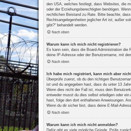
den USA, welches festlegt, dass Websites, die m
oder der Erziehungsberechtigten benötigen. Wenn du
rechtlichen Beistand zu Rate. Bitte beachte, das
Rechtsangelegenheiten jeglicher Art ist; außer s
gibt?“ behandelt werden.
Nach oben
Warum kann ich mich nicht registrieren?
Es kann sein, dass die Board-Administration die
deine IP-Adresse oder der Benutzername, mit dem 
Nach oben
Ich habe mich registriert, kann mich aber nic
Überprüfe zuerst, ob du den richtigen Benutzern
ist und du angegeben hast, dass du unter 13 Jahre
Wenn dies nicht der Fall ist, muss dein Benutzerk
entweder musst du dies selbst erledigen oder ein A
hast, folge den dort enthaltenen Anweisungen. An
Wenn du dir sicher bist, dass deine E-Mail-Adress
Nach oben
Warum kann ich mich nicht anmelden?
Dafür gibt es viele mögliche Gründe. Prüfe zunäc